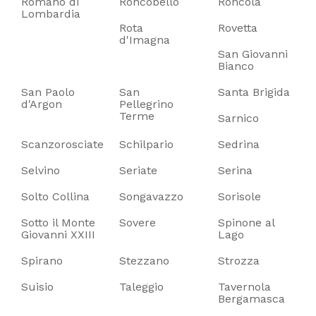
Romano di
Roncobello
Roncola
Lombardia
Rota
Rovetta
d'Imagna
San Giovanni
Bianco
San Paolo
San
Santa Brigida
d'Argon
Pellegrino
Terme
Sarnico
Scanzorosciate
Schilpario
Sedrina
Selvino
Seriate
Serina
Solto Collina
Songavazzo
Sorisole
Sotto il Monte
Sovere
Spinone al
Giovanni XXIII
Lago
Spirano
Stezzano
Strozza
Suisio
Taleggio
Tavernola
Bergamasca