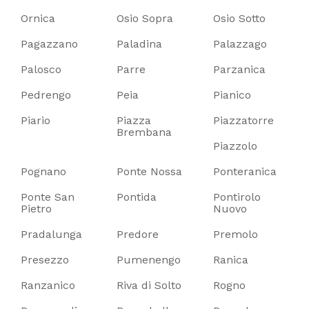
Ornica
Osio Sopra
Osio Sotto
Pagazzano
Paladina
Palazzago
Palosco
Parre
Parzanica
Pedrengo
Peia
Pianico
Piario
Piazza
Piazzatorre
Brembana
Piazzolo
Pognano
Ponte Nossa
Ponteranica
Ponte San
Pontida
Pontirolo
Pietro
Nuovo
Pradalunga
Predore
Premolo
Presezzo
Pumenengo
Ranica
Ranzanico
Riva di Solto
Rogno