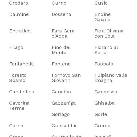
Credaro
Curno
Cusio
Dalmine
Dossena
Endine
Gaiano
Entratico
Fara Gera
Fara Olivana
d'Adda
con Sola
Filago
Fino del
Fiorano al
Monte
Serio
Fontanella
Fonteno
Foppolo
Foresto
Fornovo San
Fuipiano Valle
Sparso
Giovanni
Imagna
Gandellino
Gandino
Gandosso
Gaverina
Gazzaniga
Ghisalba
Terme
Gorlago
Gorle
Gorno
Grassobbio
Gromo
Grone
Grumello del
Isola di