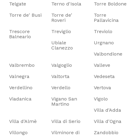
Telgate
Terno d'Isola
Torre Boldone
Torre de' Busi
Torre de'
Torre
Roveri
Pallavicina
Trescore
Treviglio
Treviolo
Balneario
Ubiale
Urgnano
Clanezzo
Valbondione
Valbrembo
Valgoglio
Valleve
Valnegra
Valtorta
Vedeseta
Verdellino
Verdello
Vertova
Viadanica
Vigano San
Vigolo
Martino
Villa d'Adda
Villa d'Almè
Villa di Serio
Villa d'Ogna
Villongo
Vilminore di
Zandobbio