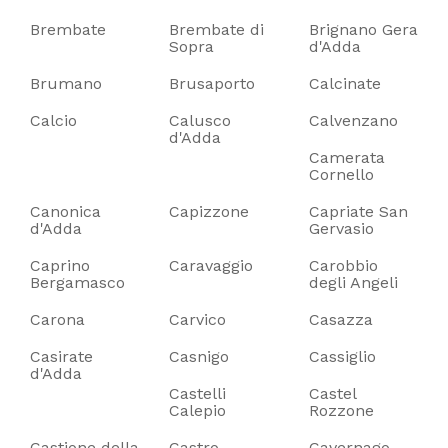
Brembate
Brembate di
Brignano Gera
Sopra
d'Adda
Brumano
Brusaporto
Calcinate
Calcio
Calusco
Calvenzano
d'Adda
Camerata
Cornello
Canonica
Capizzone
Capriate San
d'Adda
Gervasio
Caprino
Caravaggio
Carobbio
Bergamasco
degli Angeli
Carona
Carvico
Casazza
Casirate
Casnigo
Cassiglio
d'Adda
Castelli
Castel
Calepio
Rozzone
Castione della
Castro
Cavernago