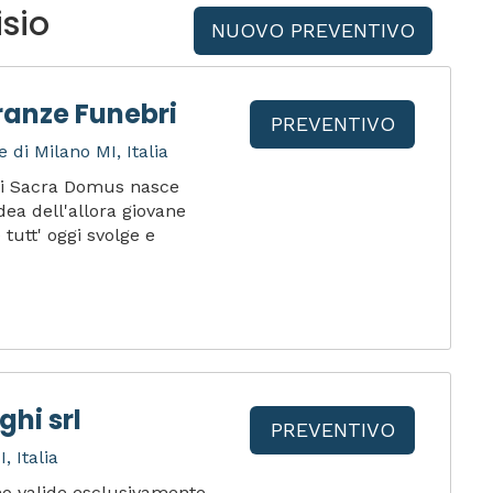
sio
NUOVO PREVENTIVO
anze Funebri
PREVENTIVO
 di Milano MI, Italia
ri Sacra Domus nasce
dea dell'allora giovane
tutt' oggi svolge e
hi srl
PREVENTIVO
, Italia
ono valide esclusivamente