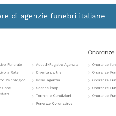
ore di agenzie funebri italiane
Onoranze 
tivo Funerale
Accedi/Registra Agenzia
Onoranze funeb
tivo a Rate
Diventa partner
Onoranze Fun
to Psicologico
Iscrivi agenzia
Onoranze Fun
razione
Scarica l'app
Onoranze Fun
sione
Termini e Condizioni
Onoranze Fun
Funerale Coronavirus