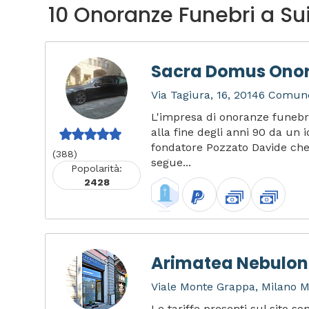
10 Onoranze Funebri a Sui
Sacra Domus Onor
Via Tagiura, 16, 20146 Comune
L'impresa di onoranze funeb
alla fine degli anni 90 da un i
fondatore Pozzato Davide che 
(388)
segue...
Popolarità:
2428
Arimatea Nebulong
Viale Monte Grappa, Milano MI
Le tariffe presenti sul sito s