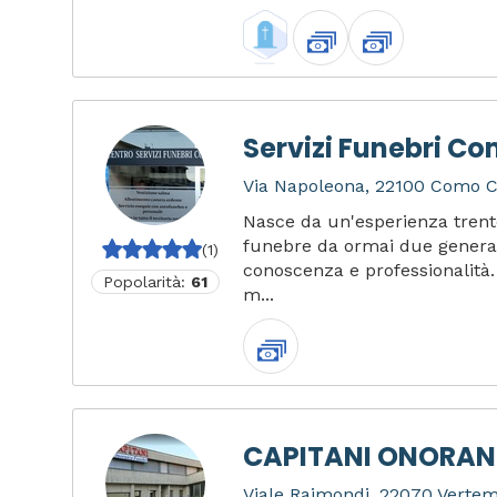
Servizi Funebri C
Via Napoleona, 22100 Como CO
Nasce da un'esperienza trent
funebre da ormai due generaz
(1)
conoscenza e professionalità. 
Popolarità:
61
m...
CAPITANI ONORANZ
Viale Raimondi, 22070 Verte