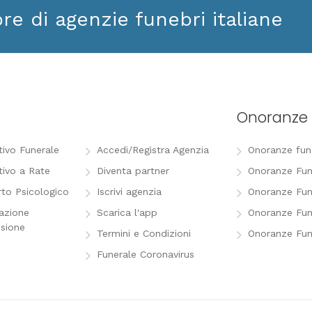
ore di agenzie funebri italiane
Onoranze 
tivo Funerale
Accedi/Registra Agenzia
Onoranze funeb
tivo a Rate
Diventa partner
Onoranze Fun
to Psicologico
Iscrivi agenzia
Onoranze Fun
razione
Scarica l'app
Onoranze Fun
sione
Termini e Condizioni
Onoranze Fun
Funerale Coronavirus