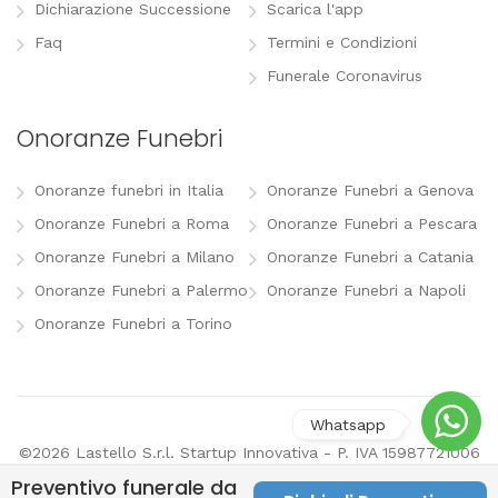
Dichiarazione Successione
Scarica l'app
Faq
Termini e Condizioni
Funerale Coronavirus
Onoranze Funebri
Onoranze funebri in Italia
Onoranze Funebri a Genova
Onoranze Funebri a Roma
Onoranze Funebri a Pescara
Onoranze Funebri a Milano
Onoranze Funebri a Catania
Onoranze Funebri a Palermo
Onoranze Funebri a Napoli
Onoranze Funebri a Torino
©2026 Lastello S.r.l. Startup Innovativa - P. IVA 15987721006
-
info@lastello.it
-
Termini e Condizioni
-
Modifica
Preventivo funerale da
preferenze pubblicitarie