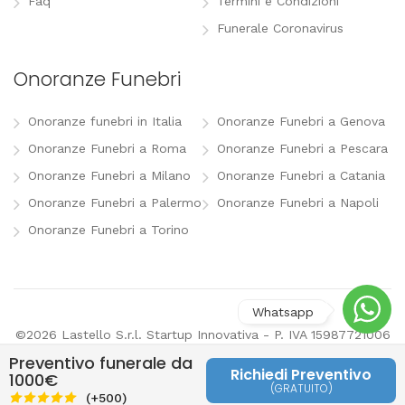
Faq
Termini e Condizioni
Funerale Coronavirus
Onoranze Funebri
Onoranze funebri in Italia
Onoranze Funebri a Genova
Onoranze Funebri a Roma
Onoranze Funebri a Pescara
Onoranze Funebri a Milano
Onoranze Funebri a Catania
Onoranze Funebri a Palermo
Onoranze Funebri a Napoli
Onoranze Funebri a Torino
©2026 Lastello S.r.l. Startup Innovativa - P. IVA 15987721006
-
info@lastello.it
-
Termini e Condizioni
-
Modifica
Preventivo funerale da
preferenze pubblicitarie
Richiedi Preventivo
1000€
(GRATUITO)
Last
(+500)