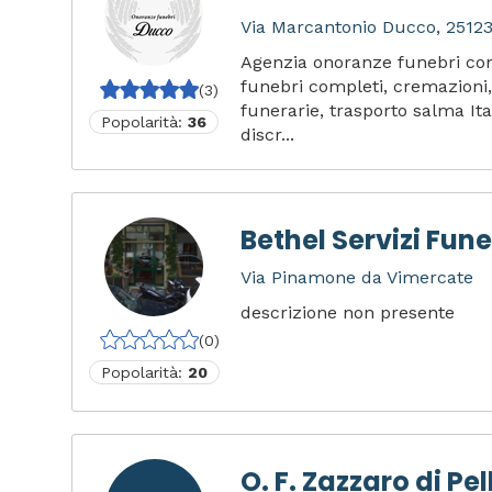
Via Marcantonio Ducco, 25123 
Agenzia onoranze funebri con 
funebri completi, cremazioni,
(3)
funerarie, trasporto salma It
Popolarità:
36
discr...
Bethel Servizi Fune
Via Pinamone da Vimercate
descrizione non presente
(0)
Popolarità:
20
O. F. Zazzaro di Pel