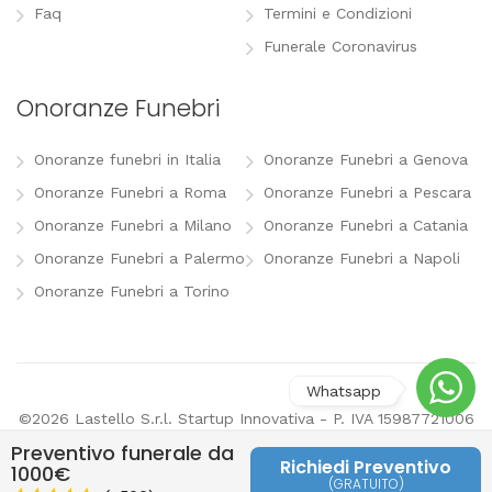
Faq
Termini e Condizioni
Funerale Coronavirus
Onoranze Funebri
Onoranze funebri in Italia
Onoranze Funebri a Genova
Onoranze Funebri a Roma
Onoranze Funebri a Pescara
Onoranze Funebri a Milano
Onoranze Funebri a Catania
Onoranze Funebri a Palermo
Onoranze Funebri a Napoli
Onoranze Funebri a Torino
©2026 Lastello S.r.l. Startup Innovativa - P. IVA 15987721006
-
info@lastello.it
-
Termini e Condizioni
-
Modifica
Preventivo funerale da
preferenze pubblicitarie
Richiedi Preventivo
1000€
(GRATUITO)