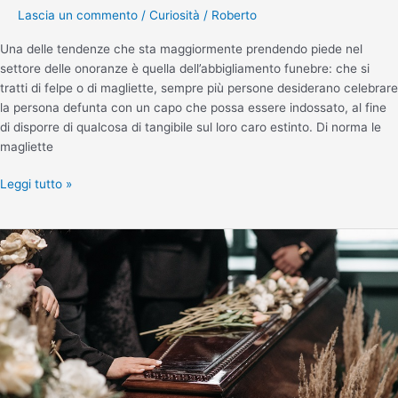
Lascia un commento
/
Curiosità
/
Roberto
Una delle tendenze che sta maggiormente prendendo piede nel
settore delle onoranze è quella dell’abbigliamento funebre: che si
tratti di felpe o di magliette, sempre più persone desiderano celebrare
la persona defunta con un capo che possa essere indossato, al fine
di disporre di qualcosa di tangibile sul loro caro estinto. Di norma le
magliette
Leggi tutto »
Becchino,
chi
è
e
perché
si
chiama
così