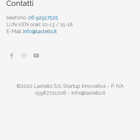
Contatti
telefono:
06 92917525
LUN-VEN orari: 10-13 / 15-18
E-Mail:
info@lastello.it
F
I
Y
a
n
o
c
s
u
e
t
t
b
a
u
o
g
b
o
r
e
©2022 Lastello S.r.l. Startup Innovativa – P. IVA
k
a
15987721006 – info@lastello.it
-
m
f