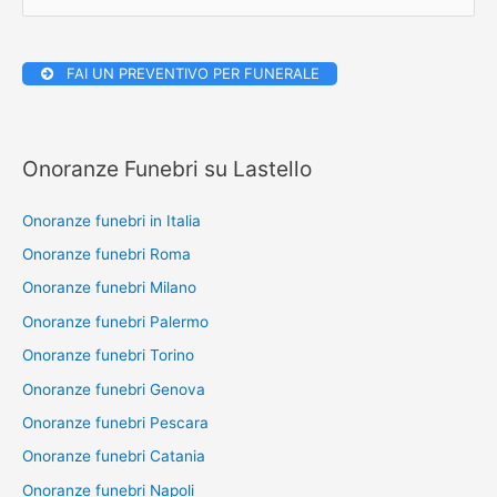
e
r
FAI UN PREVENTIVO PER FUNERALE
c
a
:
Onoranze Funebri su Lastello
Onoranze funebri in Italia
Onoranze funebri Roma
Onoranze funebri Milano
Onoranze funebri Palermo
Onoranze funebri Torino
Onoranze funebri Genova
Onoranze funebri Pescara
Onoranze funebri Catania
Onoranze funebri Napoli