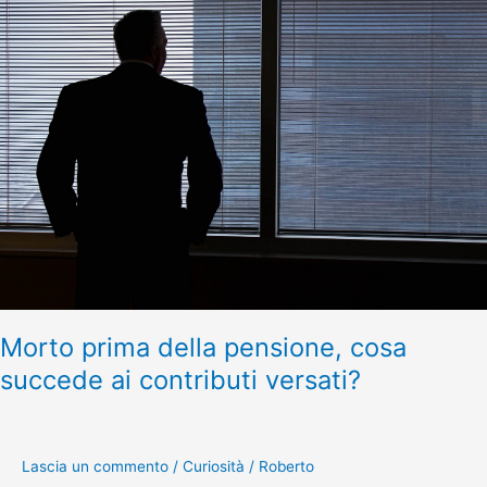
prima
della
pensione,
cosa
succede
ai
contributi
versati?
Morto prima della pensione, cosa
succede ai contributi versati?
Lascia un commento
/
Curiosità
/
Roberto