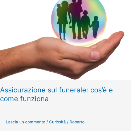
funerale:
cos’è
e
come
funziona
Assicurazione sul funerale: cos’è e
come funziona
Lascia un commento
/
Curiosità
/
Roberto