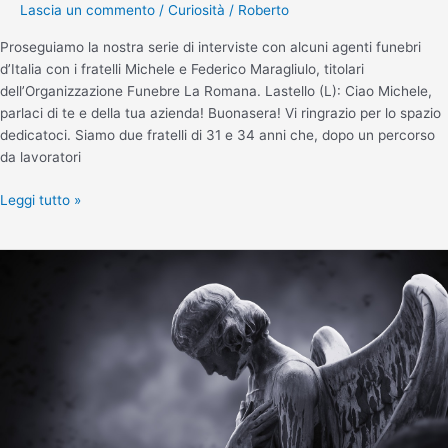
Lascia un commento
/
Curiosità
/
Roberto
Proseguiamo la nostra serie di interviste con alcuni agenti funebri
d’Italia con i fratelli Michele e Federico Maragliulo, titolari
dell’Organizzazione Funebre La Romana. Lastello (L): Ciao Michele,
parlaci di te e della tua azienda! Buonasera! Vi ringrazio per lo spazio
dedicatoci. Siamo due fratelli di 31 e 34 anni che, dopo un percorso
da lavoratori
Leggi tutto »
Donare
il
corpo
alla
ricerca
scientifica:
come
fare?