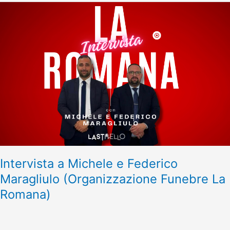
Intervista
a
Michele
e
Federico
Maragliulo
(Organizzazione
Funebre
La
Romana)
Intervista a Michele e Federico
Maragliulo (Organizzazione Funebre La
Romana)