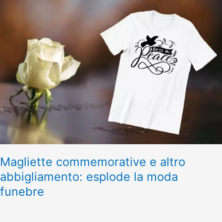
Magliette
commemorative
e
altro
abbigliamento:
esplode
la
moda
funebre
Magliette commemorative e altro
abbigliamento: esplode la moda
funebre