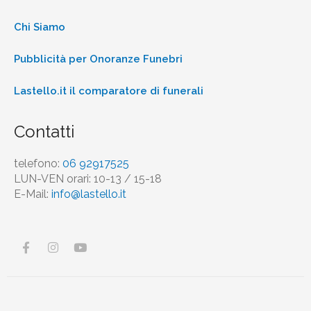
Chi Siamo
Pubblicità per Onoranze Funebri
Lastello.it il comparatore di funerali
Contatti
telefono:
06 92917525
LUN-VEN orari: 10-13 / 15-18
E-Mail:
info@lastello.it
F
I
Y
a
n
o
c
s
u
e
t
t
b
a
u
o
g
b