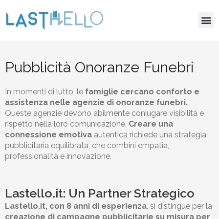
Vai
M
al
Pubblicità per Onoranze Funebri
Lastello.it il comparatore di funerali
contenuto
Pubblicità Onoranze Funebri
In momenti di lutto, le
famiglie cercano conforto e
assistenza nelle agenzie di onoranze funebri.
Queste agenzie devono abilmente coniugare visibilità e
rispetto nella loro comunicazione.
Creare una
connessione emotiva
autentica richiede una strategia
pubblicitaria equilibrata, che combini empatia,
professionalità e innovazione.
Lastello.it: Un Partner Strategico
Lastello
.it, con 8 anni di esperienza
, si distingue per la
creazione di campagne pubblicitarie su misura per