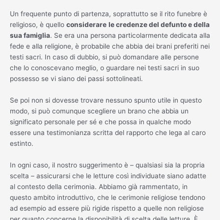
Un frequente punto di partenza, soprattutto se il rito funebre è
religioso, è quello
considerare
le credenze del defunto e della
sua famiglia
. Se era una persona particolarmente dedicata alla
fede e alla religione, è probabile che abbia dei brani preferiti nei
testi sacri. In caso di dubbio, si può domandare alle persone
che lo conoscevano meglio, o guardare nei testi sacri in suo
possesso se vi siano dei passi sottolineati.
Se poi non si dovesse trovare nessuno spunto utile in questo
modo, si può comunque scegliere un brano che abbia un
significato personale per sé e che possa in qualche modo
essere una testimonianza scritta del rapporto che lega al caro
estinto.
In ogni caso, il nostro suggerimento è – qualsiasi sia la propria
scelta – assicurarsi che le letture così individuate siano adatte
al contesto della cerimonia. Abbiamo già rammentato, in
questo ambito introduttivo, che le cerimonie religiose tendono
ad esempio ad essere più rigide rispetto a quelle non religiose
per quanto concerne la disponibilità di scelta delle letture. È