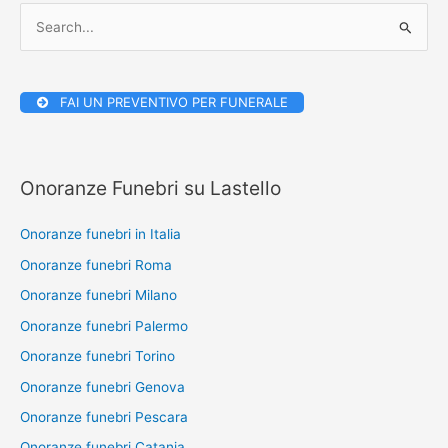
C
e
r
FAI UN PREVENTIVO PER FUNERALE
c
a
:
Onoranze Funebri su Lastello
Onoranze funebri in Italia
Onoranze funebri Roma
Onoranze funebri Milano
Onoranze funebri Palermo
Onoranze funebri Torino
Onoranze funebri Genova
Onoranze funebri Pescara
Onoranze funebri Catania