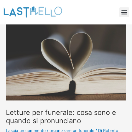
Vai
Navigazione
M
al
articoli
Pubblicità per Onoranze Funebri
Lastello.it il comparatore di funerali
contenuto
Letture per funerale: cosa sono e
quando si pronunciano
Lascia un commento
/
organizzare un funerale
/ Di
Roberto