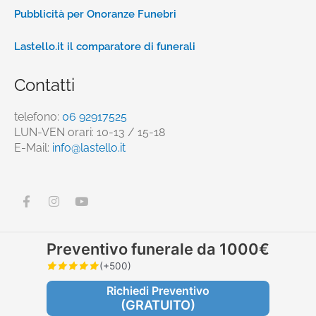
Pubblicità per Onoranze Funebri
Lastello.it il comparatore di funerali
Contatti
telefono:
06 92917525
LUN-VEN orari: 10-13 / 15-18
E-Mail:
info@lastello.it
F
I
Y
a
n
o
c
s
u
e
t
t
b
a
u
Preventivo funerale da 1000€
o
g
b
o
r
e
(+500)
©2022 Lastello S.r.l. Startup Innovativa – P. IVA
k
a
15987721006 – info@lastello.it
-
m
Richiedi Preventivo
f
(GRATUITO)