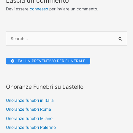
Lascia un commento
Devi essere
connesso
per inviare un commento.
C
e
r
FAI UN PREVENTIVO PER FUNERALE
c
a
:
Onoranze Funebri su Lastello
Onoranze funebri in Italia
Onoranze funebri Roma
Onoranze funebri Milano
Onoranze funebri Palermo