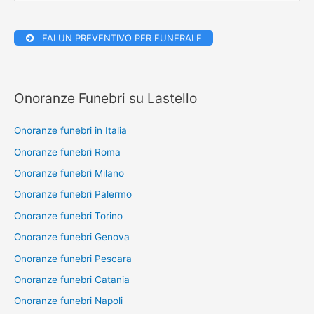
e
r
FAI UN PREVENTIVO PER FUNERALE
c
a
:
Onoranze Funebri su Lastello
Onoranze funebri in Italia
Onoranze funebri Roma
Onoranze funebri Milano
Onoranze funebri Palermo
Onoranze funebri Torino
Onoranze funebri Genova
Onoranze funebri Pescara
Onoranze funebri Catania
Onoranze funebri Napoli