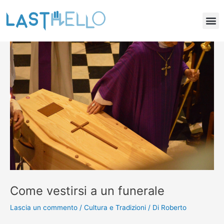
Vai
Navigazione
M
al
articoli
Pubblicità per Onoranze Funebri
Lastello.it il comparatore di funerali
contenuto
Come vestirsi a un funerale
Lascia un commento
/
Cultura e Tradizioni
/ Di
Roberto