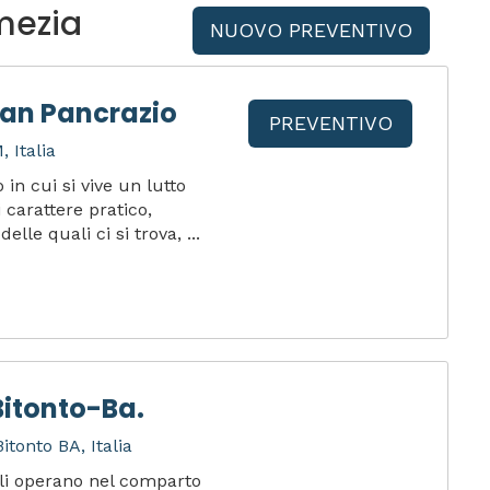
mezia
NUOVO PREVENTIVO
San Pancrazio
PREVENTIVO
 Italia
in cui si vive un lutto
carattere pratico,
lle quali ci si trova, ...
Bitonto-Ba.
tonto BA, Italia
li operano nel comparto