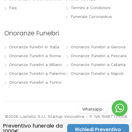
Faq
Termini e Condizioni
Funerale Coronavirus
Onoranze Funebri
Onoranze funebri in Italia
Onoranze Funebri a Genova
Onoranze Funebri a Roma
Onoranze Funebri a Pescara
Onoranze Funebri a Milano
Onoranze Funebri a Catania
Onoranze Funebri a Palermo
Onoranze Funebri a Napoli
Onoranze Funebri a Torino
©2026 Lastello S.r.l. Startup Innovativa - P. IVA 15987721006
-
info@lastello.it
-
Termini e Condizioni
-
Modifica
Preventivo funerale da
preferenze pubblicitarie
Richiedi Preventivo
1000€