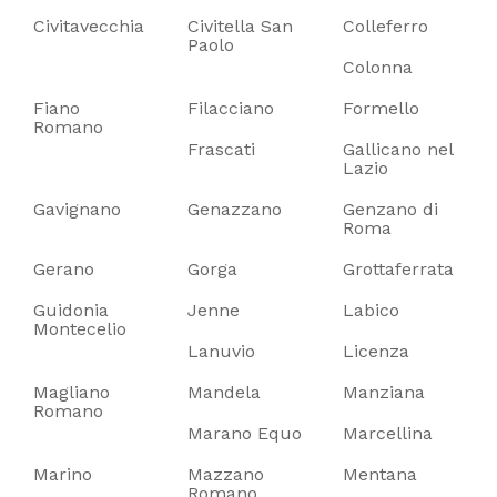
Civitavecchia
Civitella San
Colleferro
Paolo
Colonna
Fiano
Filacciano
Formello
Romano
Frascati
Gallicano nel
Lazio
Gavignano
Genazzano
Genzano di
Roma
Gerano
Gorga
Grottaferrata
Guidonia
Jenne
Labico
Montecelio
Lanuvio
Licenza
Magliano
Mandela
Manziana
Romano
Marano Equo
Marcellina
Marino
Mazzano
Mentana
Romano