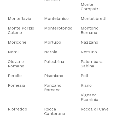
Monte
Compatri
Monteflavio
Montelanico
Montelibretti
Monte Porzio
Monterotondo
Montorio
Catone
Romano
Moricone
Morlupo
Nazzano
Nemi
Nerola
Nettuno
Olevano
Palestrina
Palombara
Romano
Sabina
Percile
Pisoniano
Poli
Pomezia
Ponzano
Riano
Romano
Rignano
Flaminio
Riofreddo
Rocca
Rocca di Cave
Canterano