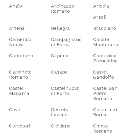
Anzio
Arcinazzo
Ariccia
Romano
Arsoli
Artena
Bellegra
Bracciano
Camerata
Campagnano
Canale
Nuova
di Roma
Monterano
Canterano
Capena
Capranica
Prenestina
Carpineto
Casape
Castel
Romano
Gandolfo
Castel
Castelnuovo
Castel San
Madama
di Porto
Pietro
Romano
Cave
Cerreto
Cervara di
Laziale
Roma
Cerveteri
Ciciliano
Cineto
Romano