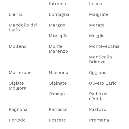
Introbio
Lecco
Lierna
Lomagna
Malgrate
Mandello del
Margno
Merate
Lario
Missaglia
Moggio
Molteno
Monte
Montevecchia
Marenzo
Monticello
Brianza
Morterone
Nibionno
Oggiono
Olgiate
Olginate
Oliveto Lario
Molgora
Osnago
Paderno
d'Adda
Pagnona
Parlasco
Pasturo
Perledo
Pescate
Premana