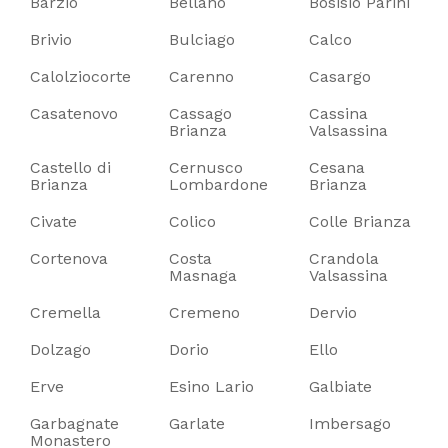
Barzio
Bellano
Bosisio Parini
Brivio
Bulciago
Calco
Calolziocorte
Carenno
Casargo
Casatenovo
Cassago
Cassina
Brianza
Valsassina
Castello di
Cernusco
Cesana
Brianza
Lombardone
Brianza
Civate
Colico
Colle Brianza
Cortenova
Costa
Crandola
Masnaga
Valsassina
Cremella
Cremeno
Dervio
Dolzago
Dorio
Ello
Erve
Esino Lario
Galbiate
Garbagnate
Garlate
Imbersago
Monastero