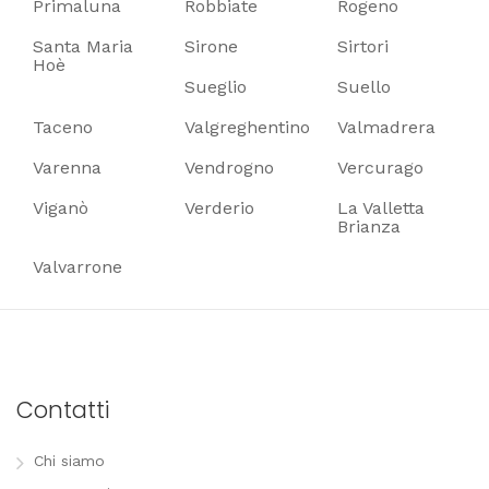
Primaluna
Robbiate
Rogeno
Santa Maria
Sirone
Sirtori
Hoè
Sueglio
Suello
Taceno
Valgreghentino
Valmadrera
Varenna
Vendrogno
Vercurago
Viganò
Verderio
La Valletta
Brianza
Valvarrone
Contatti
Chi siamo