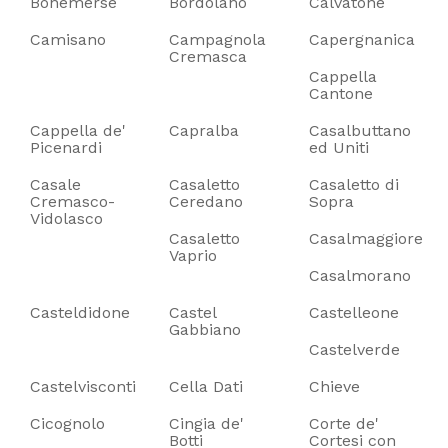
Bonemerse
Bordolano
Calvatone
Camisano
Campagnola
Capergnanica
Cremasca
Cappella
Cantone
Cappella de'
Capralba
Casalbuttano
Picenardi
ed Uniti
Casale
Casaletto
Casaletto di
Cremasco-
Ceredano
Sopra
Vidolasco
Casaletto
Casalmaggiore
Vaprio
Casalmorano
Casteldidone
Castel
Castelleone
Gabbiano
Castelverde
Castelvisconti
Cella Dati
Chieve
Cicognolo
Cingia de'
Corte de'
Botti
Cortesi con