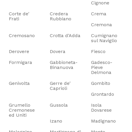
Cignone
Corte de'
Credera
Crema
Frati
Rubbiano
Cremona
Cremosano
Crotta d'Adda
Cumignano
sul Naviglio
Derovere
Dovera
Fiesco
Formigara
Gabbioneta-
Gadesco-
Binanuova
Pieve
Delmona
Genivolta
Gerre de'
Gombito
Caprioli
Grontardo
Grumello
Gussola
Isola
Cremonese
Dovarese
ed Uniti
Izano
Madignano
Malagnino
Martignana di
Monte