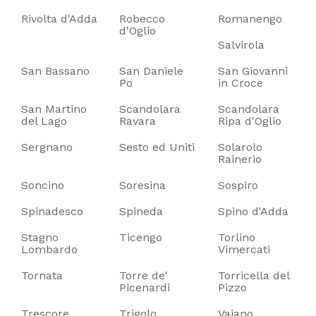
Rivolta d'Adda
Robecco
Romanengo
d'Oglio
Salvirola
San Bassano
San Daniele
San Giovanni
Po
in Croce
San Martino
Scandolara
Scandolara
del Lago
Ravara
Ripa d'Oglio
Sergnano
Sesto ed Uniti
Solarolo
Rainerio
Soncino
Soresina
Sospiro
Spinadesco
Spineda
Spino d'Adda
Stagno
Ticengo
Torlino
Lombardo
Vimercati
Tornata
Torre de'
Torricella del
Picenardi
Pizzo
Trescore
Trigolo
Vaiano