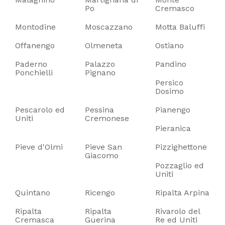
Po
Cremasco
Montodine
Moscazzano
Motta Baluffi
Offanengo
Olmeneta
Ostiano
Paderno
Palazzo
Pandino
Ponchielli
Pignano
Persico
Dosimo
Pescarolo ed
Pessina
Pianengo
Uniti
Cremonese
Pieranica
Pieve d'Olmi
Pieve San
Pizzighettone
Giacomo
Pozzaglio ed
Uniti
Quintano
Ricengo
Ripalta Arpina
Ripalta
Ripalta
Rivarolo del
Cremasca
Guerina
Re ed Uniti