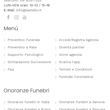
telefono: 06 92917525
LUN-VEN orari: 10-13 / 15-18
E-Mail:
info@lastello.it
Menù
Preventivo Funerale
Accedi/Registra Agenzia
Preventivo a Rate
Diventa partner
Supporto Psicologico
Iscrivi agenzia
Dichiarazione Successione
Scarica l'app
Faq
Termini e Condizioni
Funerale Coronavirus
Onoranze Funebri
Onoranze funebri in Italia
Onoranze Funebri a Genova
Onoranze Funebri a Roma
Onoranze Funebri a Pescara