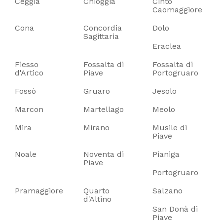
Ceggia
Chioggia
Cinto
Caomaggiore
Cona
Concordia
Dolo
Sagittaria
Eraclea
Fiesso
Fossalta di
Fossalta di
d'Artico
Piave
Portogruaro
Fossò
Gruaro
Jesolo
Marcon
Martellago
Meolo
Mira
Mirano
Musile di
Piave
Noale
Noventa di
Pianiga
Piave
Portogruaro
Pramaggiore
Quarto
Salzano
d'Altino
San Donà di
Piave