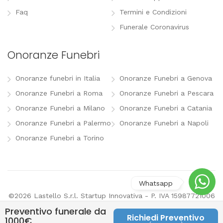
Faq
Termini e Condizioni
Funerale Coronavirus
Onoranze Funebri
Onoranze funebri in Italia
Onoranze Funebri a Genova
Onoranze Funebri a Roma
Onoranze Funebri a Pescara
Onoranze Funebri a Milano
Onoranze Funebri a Catania
Onoranze Funebri a Palermo
Onoranze Funebri a Napoli
Onoranze Funebri a Torino
©2026 Lastello S.r.l. Startup Innovativa - P. IVA 15987721006
-
info@lastello.it
-
Termini e Condizioni
-
Modifica
Preventivo funerale da
preferenze pubblicitarie
Richiedi Preventivo
1000€