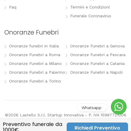
Faq
Termini e Condizioni
Funerale Coronavirus
Onoranze Funebri
Onoranze funebri in Italia
Onoranze Funebri a Genova
Onoranze Funebri a Roma
Onoranze Funebri a Pescara
Onoranze Funebri a Milano
Onoranze Funebri a Catania
Onoranze Funebri a Palermo
Onoranze Funebri a Napoli
Onoranze Funebri a Torino
©2026 Lastello S.r.l. Startup Innovativa - P. IVA 15987721006
-
info@lastello.it
-
Termini e Condizioni
-
Modifica
Preventivo funerale da
preferenze pubblicitarie
Richiedi Preventivo
1000€