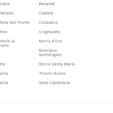
ciano
Bellante
tellalto
Castelli
itella del Tronto
Colledara
tino
Crognaleto
torio al
Morro d'Oro
mano
Mosciano
Sant'Angelo
eto
Rocca Santa Maria
ramo
Torano Nuovo
sicia
Valle Castellana