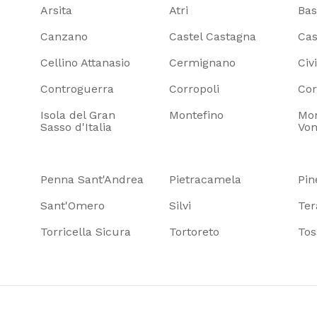
Arsita
Atri
Bas
Canzano
Castel Castagna
Cas
Cellino Attanasio
Cermignano
Civ
Controguerra
Corropoli
Cor
Isola del Gran
Montefino
Mon
Sasso d'Italia
Vo
Penna Sant'Andrea
Pietracamela
Pin
Sant'Omero
Silvi
Te
Torricella Sicura
Tortoreto
Tos