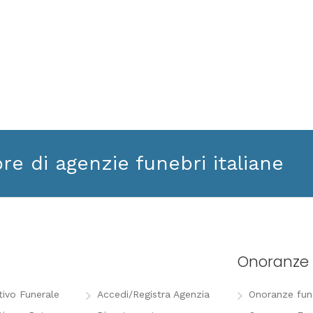
ore di agenzie funebri italiane
Onoranze 
tivo Funerale
Accedi/Registra Agenzia
Onoranze funeb