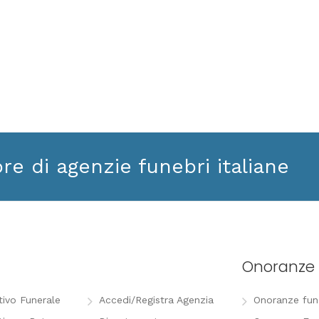
ore di agenzie funebri italiane
Onoranze 
tivo Funerale
Accedi/Registra Agenzia
Onoranze funeb