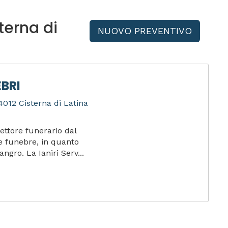
terna di
NUOVO PREVENTIVO
EBRI
4012 Cisterna di Latina
ettore funerario dal
te funebre, in quanto
angro. La Ianiri Serv...