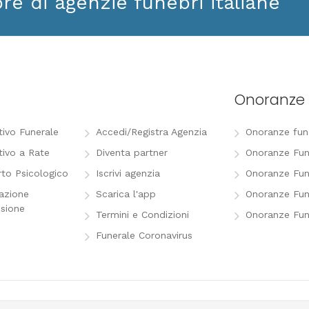
ore di agenzie funebri italiane
Onoranze 
tivo Funerale
Accedi/Registra Agenzia
Onoranze funeb
tivo a Rate
Diventa partner
Onoranze Fun
to Psicologico
Iscrivi agenzia
Onoranze Fun
razione
Scarica l'app
Onoranze Fun
sione
Termini e Condizioni
Onoranze Fun
Funerale Coronavirus