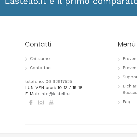
Lastello.it è il primo comparat
Contatti
Menù
Chi siamo
Preven
Contattaci
Preven
Suppor
telefono: 06 92917525
Dichia
LUN-VEN orari: 10-13 / 15-18
Succes
E-Mail:
info@lastello.it
Faq