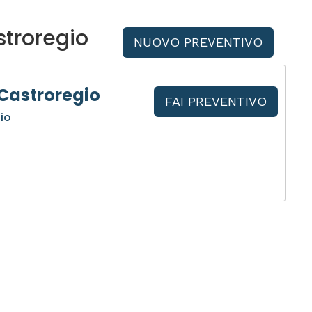
stroregio
NUOVO PREVENTIVO
Castroregio
FAI PREVENTIVO
io