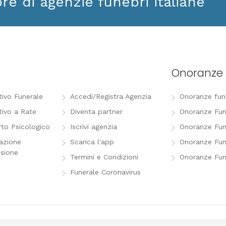
ore di agenzie funebri italiane
Onoranze 
tivo Funerale
Accedi/Registra Agenzia
Onoranze funeb
tivo a Rate
Diventa partner
Onoranze Fun
to Psicologico
Iscrivi agenzia
Onoranze Fun
razione
Scarica l'app
Onoranze Fun
sione
Termini e Condizioni
Onoranze Fun
Funerale Coronavirus