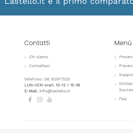
Lastello.it è il primo comparat
Contatti
Menù
Chi siamo
Preven
Contattaci
Preven
Suppor
telefono: 06 92917525
Dichia
LUN-VEN orari: 10-13 / 15-18
Succes
E-Mail:
info@lastello.it
Faq