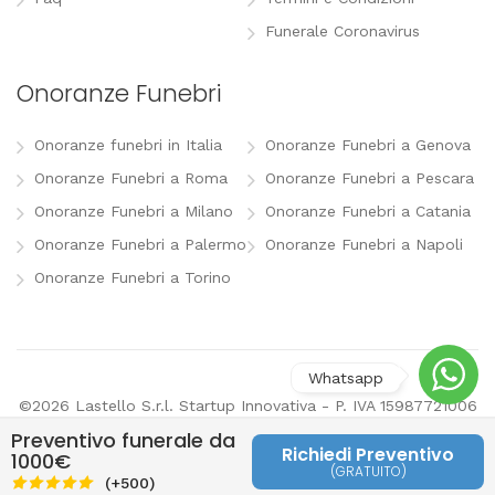
Funerale Coronavirus
Onoranze Funebri
Onoranze funebri in Italia
Onoranze Funebri a Genova
Onoranze Funebri a Roma
Onoranze Funebri a Pescara
Onoranze Funebri a Milano
Onoranze Funebri a Catania
Onoranze Funebri a Palermo
Onoranze Funebri a Napoli
Onoranze Funebri a Torino
©2026 Lastello S.r.l. Startup Innovativa - P. IVA 15987721006
-
info@lastello.it
-
Termini e Condizioni
-
Modifica
Preventivo funerale da
preferenze pubblicitarie
Richiedi Preventivo
1000€
(GRATUITO)
Last
(+500)