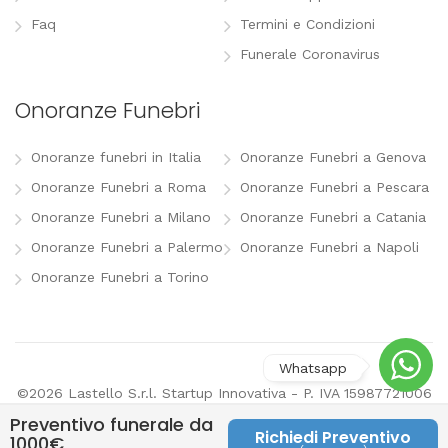
Faq
Termini e Condizioni
Funerale Coronavirus
Onoranze Funebri
Onoranze funebri in Italia
Onoranze Funebri a Genova
Onoranze Funebri a Roma
Onoranze Funebri a Pescara
Onoranze Funebri a Milano
Onoranze Funebri a Catania
Onoranze Funebri a Palermo
Onoranze Funebri a Napoli
Onoranze Funebri a Torino
©2026 Lastello S.r.l. Startup Innovativa - P. IVA 15987721006
-
info@lastello.it
-
Termini e Condizioni
-
Modifica
Preventivo funerale da
preferenze pubblicitarie
Richiedi Preventivo
1000€