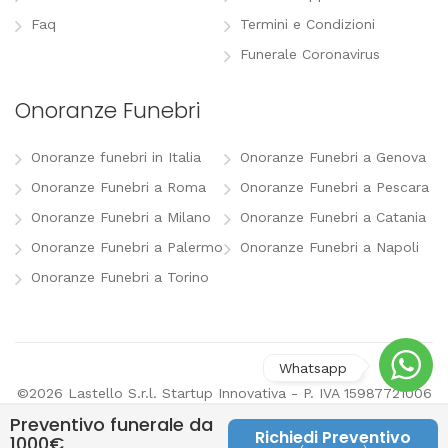
Faq
Termini e Condizioni
Funerale Coronavirus
Onoranze Funebri
Onoranze funebri in Italia
Onoranze Funebri a Genova
Onoranze Funebri a Roma
Onoranze Funebri a Pescara
Onoranze Funebri a Milano
Onoranze Funebri a Catania
Onoranze Funebri a Palermo
Onoranze Funebri a Napoli
Onoranze Funebri a Torino
©2026 Lastello S.r.l. Startup Innovativa - P. IVA 15987721006
-
info@lastello.it
-
Termini e Condizioni
-
Modifica
Preventivo funerale da
preferenze pubblicitarie
Richiedi Preventivo
1000€