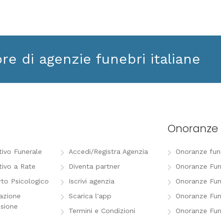
ore di agenzie funebri italiane
Onoranze 
tivo Funerale
Accedi/Registra Agenzia
Onoranze funeb
tivo a Rate
Diventa partner
Onoranze Fun
to Psicologico
Iscrivi agenzia
Onoranze Fun
razione
Scarica l'app
Onoranze Fun
sione
Termini e Condizioni
Onoranze Fun