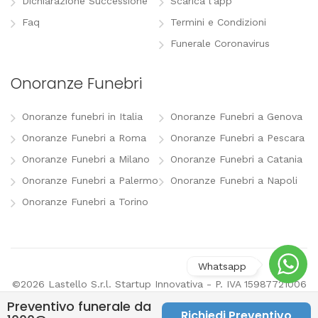
Dichiarazione Successione
Scarica l'app
Faq
Termini e Condizioni
Funerale Coronavirus
Onoranze Funebri
Onoranze funebri in Italia
Onoranze Funebri a Genova
Onoranze Funebri a Roma
Onoranze Funebri a Pescara
Onoranze Funebri a Milano
Onoranze Funebri a Catania
Onoranze Funebri a Palermo
Onoranze Funebri a Napoli
Onoranze Funebri a Torino
©2026 Lastello S.r.l. Startup Innovativa - P. IVA 15987721006
-
info@lastello.it
-
Termini e Condizioni
-
Modifica
Preventivo funerale da
preferenze pubblicitarie
Richiedi Preventivo