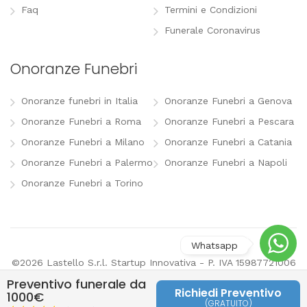
Faq
Termini e Condizioni
Funerale Coronavirus
Onoranze Funebri
Onoranze funebri in Italia
Onoranze Funebri a Genova
Onoranze Funebri a Roma
Onoranze Funebri a Pescara
Onoranze Funebri a Milano
Onoranze Funebri a Catania
Onoranze Funebri a Palermo
Onoranze Funebri a Napoli
Onoranze Funebri a Torino
©2026 Lastello S.r.l. Startup Innovativa - P. IVA 15987721006
-
info@lastello.it
-
Termini e Condizioni
-
Modifica
Preventivo funerale da
preferenze pubblicitarie
Richiedi Preventivo
1000€
(GRATUITO)