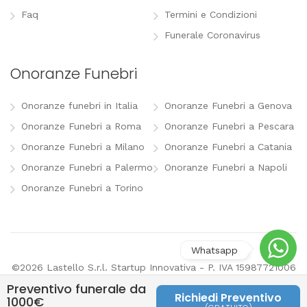
Faq
Termini e Condizioni
Funerale Coronavirus
Onoranze Funebri
Onoranze funebri in Italia
Onoranze Funebri a Genova
Onoranze Funebri a Roma
Onoranze Funebri a Pescara
Onoranze Funebri a Milano
Onoranze Funebri a Catania
Onoranze Funebri a Palermo
Onoranze Funebri a Napoli
Onoranze Funebri a Torino
©2026 Lastello S.r.l. Startup Innovativa - P. IVA 15987721006
-
info@lastello.it
-
Termini e Condizioni
-
Modifica
Preventivo funerale da
preferenze pubblicitarie
Richiedi Preventivo
1000€