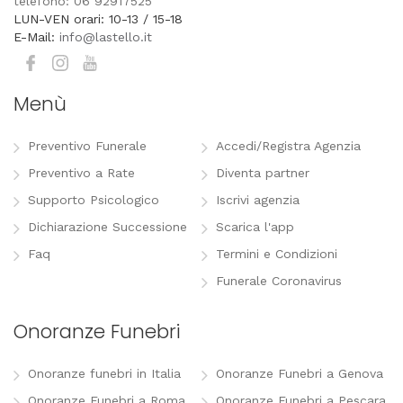
telefono: 06 92917525
LUN-VEN orari: 10-13 / 15-18
E-Mail:
info@lastello.it
Menù
Preventivo Funerale
Accedi/Registra Agenzia
Preventivo a Rate
Diventa partner
Supporto Psicologico
Iscrivi agenzia
Dichiarazione Successione
Scarica l'app
Faq
Termini e Condizioni
Funerale Coronavirus
Onoranze Funebri
Onoranze funebri in Italia
Onoranze Funebri a Genova
Onoranze Funebri a Roma
Onoranze Funebri a Pescara