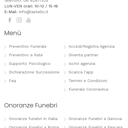
telefono: 06 92917525
LUN-VEN orari: 10-13 / 15-18
E-Mail:
info@lastello.it
Menù
Preventivo Funerale
Accedi/Registra Agenzia
Preventivo a Rate
Diventa partner
Supporto Psicologico
Iscrivi agenzia
Dichiarazione Successione
Scarica l'app
Faq
Termini e Condizioni
Funerale Coronavirus
Onoranze Funebri
Onoranze funebri in Italia
Onoranze Funebri a Genova
Onoranze Funebri a Roma
Onoranze Funebri a Pescara