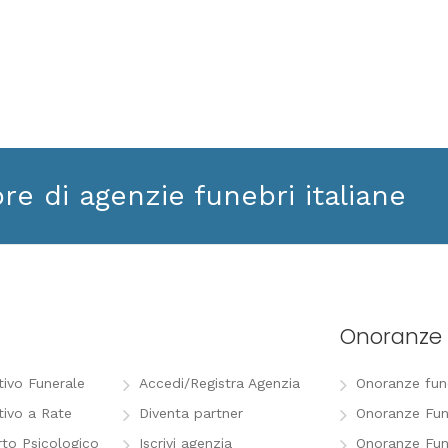
ore di agenzie funebri italiane
Onoranze 
tivo Funerale
Accedi/Registra Agenzia
Onoranze funeb
tivo a Rate
Diventa partner
Onoranze Fun
to Psicologico
Iscrivi agenzia
Onoranze Fun