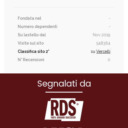
Fondata nel
-
Numero dependenti
-
Su lastello dal
Nov 2019
Visite sul sito
548364
Classifica sito
2°
su
Vercelli
N° Recensioni
0
Segnalati da