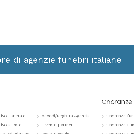
ore di agenzie funebri italiane
Onoranze 
tivo Funerale
Accedi/Registra Agenzia
Onoranze funeb
tivo a Rate
Diventa partner
Onoranze Fun
to Psicologico
Iscrivi agenzia
Onoranze Fun