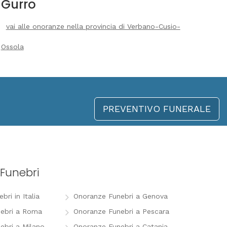
Gurro
vai alle onoranze nella provincia di Verbano-Cusio-
Ossola
PREVENTIVO FUNERALE
Funebri
ri in Italia
Onoranze Funebri a Genova
ebri a Roma
Onoranze Funebri a Pescara
ebri a Milano
Onoranze Funebri a Catania