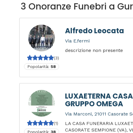
3 Onoranze Funebri a Gur
Alfredo Leocata
Via E.fermi
descrizione non presente
(3)
Popolarità:
58
LUXAETERNA CASA
GRUPPO OMEGA
Via Marconi, 21011 Casorate S
LA CASA FUNERARIA LUXAET
(1)
CASORATE SEMPIONE (VA), V
Popolarità:
38