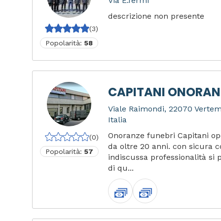
Via E.fermi
descrizione non presente
(3)
Popolarità:
58
CAPITANI ONORANZ
Viale Raimondi, 22070 Verte
Italia
Onoranze funebri Capitani op
(0)
da oltre 20 anni. con sicura
Popolarità:
57
indiscussa professionalità si p
di qu...