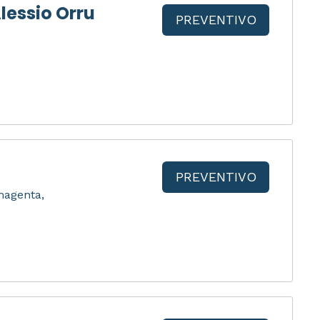
lessio Orru
PREVENTIVO
PREVENTIVO
 magenta,