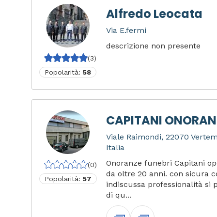
Alfredo Leocata
Via E.fermi
descrizione non presente
(3)
Popolarità:
58
CAPITANI ONORANZ
Viale Raimondi, 22070 Verte
Italia
Onoranze funebri Capitani op
(0)
da oltre 20 anni. con sicura
Popolarità:
57
indiscussa professionalità si p
di qu...