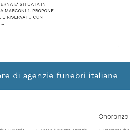
ERNA E' SITUATA IN
IA MARCONI 1. PROPONE
 E RISERVATO CON
..
ore di agenzie funebri italiane
Onoranze 
tivo Funerale
Accedi/Registra Agenzia
Onoranze funeb