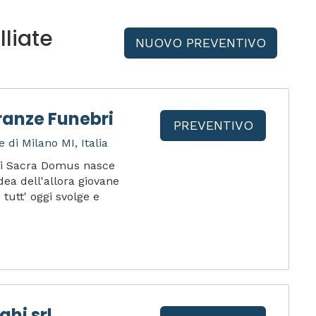
liate
NUOVO PREVENTIVO
anze Funebri
PREVENTIVO
 di Milano MI, Italia
ri Sacra Domus nasce
dea dell'allora giovane
tutt' oggi svolge e
hi srl