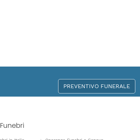
PREVENTIVO FUNERALE
Funebri
ri in Italia
Onoranze Funebri a Genova