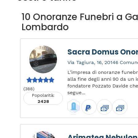
10 Onoranze Funebri a Gal
Lombardo
Sacra Domus Onor
Via Tagiura, 16, 20146 Comune
L'impresa di onoranze funeb
alla fine degli anni 90 da un i
fondatore Pozzato Davide che 
(388)
segue...
Popolarità:
2428
Arimatea Nebulong