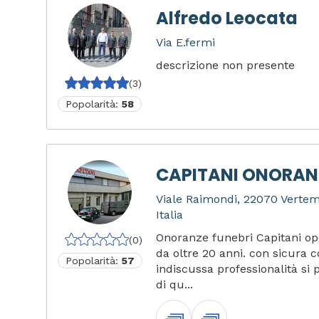
Alfredo Leocata
Via E.fermi
descrizione non presente
(3)
Popolarità:
58
CAPITANI ONORANZ
Viale Raimondi, 22070 Verte
Italia
Onoranze funebri Capitani op
(0)
da oltre 20 anni. con sicura
Popolarità:
57
indiscussa professionalità si p
di qu...