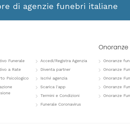
ore di agenzie funebri italiane
Onoranze 
tivo Funerale
Accedi/Registra Agenzia
Onoranze funeb
tivo a Rate
Diventa partner
Onoranze Fun
to Psicologico
Iscrivi agenzia
Onoranze Fun
razione
Scarica l'app
Onoranze Fun
sione
Termini e Condizioni
Onoranze Fun
Funerale Coronavirus