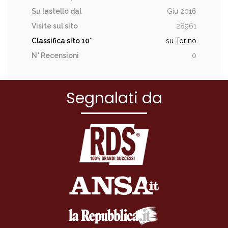
Su lastello dal
Giu 2016
Visite sul sito
28961
Classifica sito
10°
su
Torino
N° Recensioni
0
Segnalati da