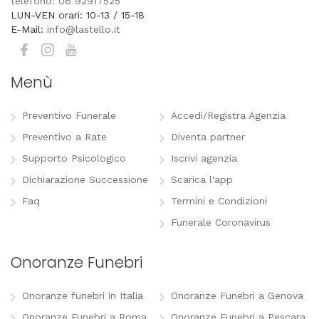
telefono: 06 92917525
LUN-VEN orari: 10-13 / 15-18
E-Mail:
info@lastello.it
Menù
Preventivo Funerale
Accedi/Registra Agenzia
Preventivo a Rate
Diventa partner
Supporto Psicologico
Iscrivi agenzia
Dichiarazione Successione
Scarica l'app
Faq
Termini e Condizioni
Funerale Coronavirus
Onoranze Funebri
Onoranze funebri in Italia
Onoranze Funebri a Genova
Onoranze Funebri a Roma
Onoranze Funebri a Pescara