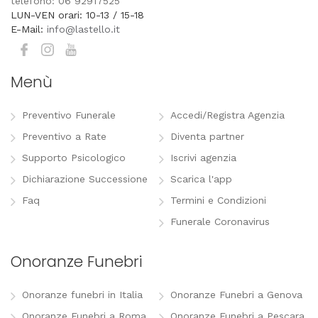
telefono: 06 92917525
LUN-VEN orari: 10-13 / 15-18
E-Mail:
info@lastello.it
Menù
Preventivo Funerale
Accedi/Registra Agenzia
Preventivo a Rate
Diventa partner
Supporto Psicologico
Iscrivi agenzia
Dichiarazione Successione
Scarica l'app
Faq
Termini e Condizioni
Funerale Coronavirus
Onoranze Funebri
Onoranze funebri in Italia
Onoranze Funebri a Genova
Onoranze Funebri a Roma
Onoranze Funebri a Pescara