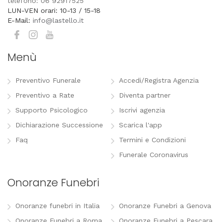
telefono: 06 92917525
LUN-VEN orari: 10-13 / 15-18
E-Mail:
info@lastello.it
Menù
Preventivo Funerale
Accedi/Registra Agenzia
Preventivo a Rate
Diventa partner
Supporto Psicologico
Iscrivi agenzia
Dichiarazione Successione
Scarica l'app
Faq
Termini e Condizioni
Funerale Coronavirus
Onoranze Funebri
Onoranze funebri in Italia
Onoranze Funebri a Genova
Onoranze Funebri a Roma
Onoranze Funebri a Pescara