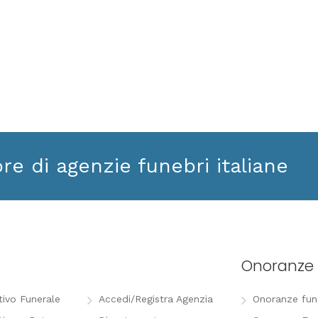
ore di agenzie funebri italiane
Onoranze 
tivo Funerale
Accedi/Registra Agenzia
Onoranze funeb