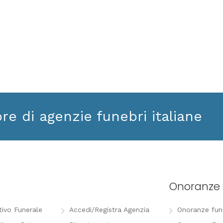
ore di agenzie funebri italiane
Onoranze 
tivo Funerale
Accedi/Registra Agenzia
Onoranze funeb