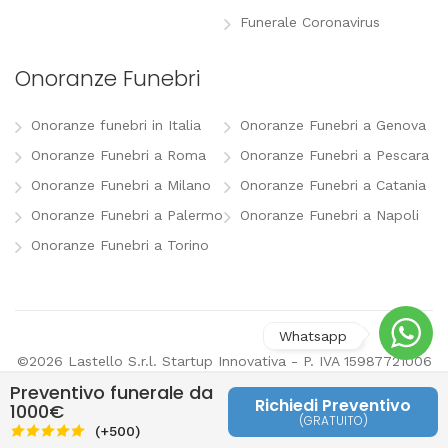
Funerale Coronavirus
Onoranze Funebri
Onoranze funebri in Italia
Onoranze Funebri a Genova
Onoranze Funebri a Roma
Onoranze Funebri a Pescara
Onoranze Funebri a Milano
Onoranze Funebri a Catania
Onoranze Funebri a Palermo
Onoranze Funebri a Napoli
Onoranze Funebri a Torino
©2026 Lastello S.r.l. Startup Innovativa - P. IVA 15987721006
-
info@lastello.it
-
Termini e Condizioni
-
Modifica
Preventivo funerale da
preferenze pubblicitarie
Richiedi Preventivo
1000€
(GRATUITO)
Last
(+500)